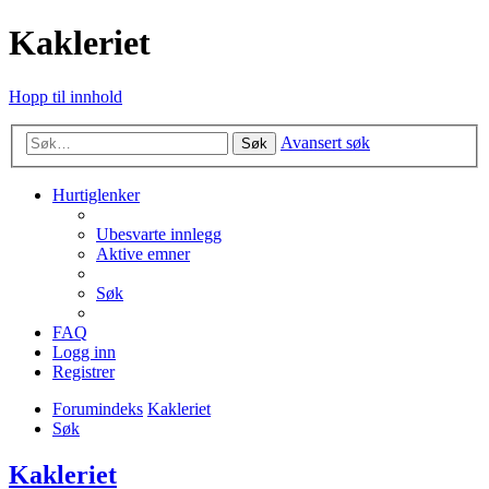
Kakleriet
Hopp til innhold
Avansert søk
Søk
Hurtiglenker
Ubesvarte innlegg
Aktive emner
Søk
FAQ
Logg inn
Registrer
Forumindeks
Kakleriet
Søk
Kakleriet