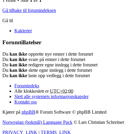
1 emne • Side
1
av
1
Gå tilbake til forumindeksen
Gå til
Kakleriet
Forumtillatelser
Du
kan ikke
opprette nye emner i dette forumet
Du
kan ikke
svare på emner i dette forumet
Du
kan ikke
redigere egne innlegg i dette forumet
Du
kan ikke
slette egne innlegg i dette forumet
Du
kan ikke
laste opp vedlegg i dette forumet
Forumindeks
Alle klokkeslett er
UTC+02:00
Slett alle systemets informasjonskapsler
Kontakt oss
Kjører på
phpBB
® Forum Software © phpBB Limited
Norwegian (bokmål) Language Pack
© Lars Christian Schreiner
PRIVACY_LINK
|
TERMS_LINK