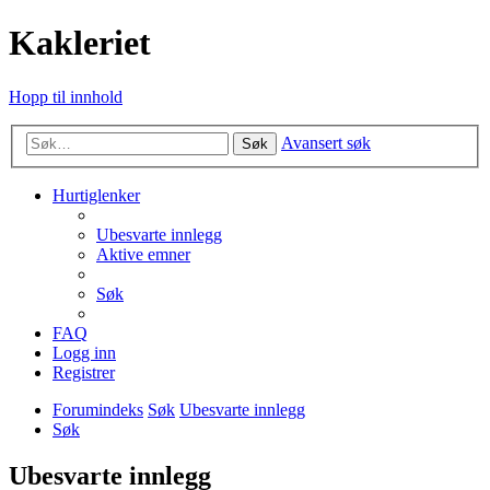
Kakleriet
Hopp til innhold
Avansert søk
Søk
Hurtiglenker
Ubesvarte innlegg
Aktive emner
Søk
FAQ
Logg inn
Registrer
Forumindeks
Søk
Ubesvarte innlegg
Søk
Ubesvarte innlegg