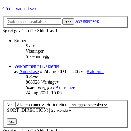
Gå til avansert søk
Avansert søk
Søk
Søket gav 1 treff • Side
1
av
1
Emner
Svar
Visninger
Siste innlegg
Velkommen til Kakleriet
av
Anne-Lise
»
24 aug 2021, 15:06
» i
Kakleriet
0
Svar
868928
Visninger
Siste innlegg
av
Anne-Lise
24 aug 2021, 15:06
Vis:
Sorter etter:
SORT_DIRECTION:
Søket gav 1 treff • Side
1
av
1