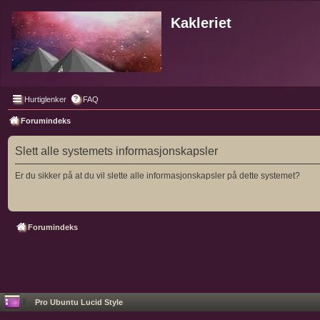
Kakleriet
Hurtiglenker
FAQ
Forumindeks
Slett alle systemets informasjonskapsler
Er du sikker på at du vil slette alle informasjonskapsler på dette systemet?
Forumindeks
Pro Ubuntu Lucid Style