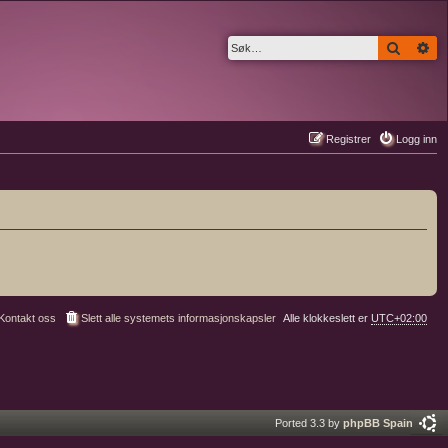
Søk
Av
Registrer
Logg inn
Kontakt oss
Slett alle systemets informasjonskapsler
Alle klokkeslett er
UTC+02:00
Ported 3.3 by
phpBB Spain