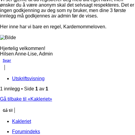
ønsker du å være anonym skal det selvsagt respekteres. Det er
ingen godkjenning av deg som ny bruker, men dine 3 første
innlegg må godkjennes av admin før de vises.
Her inne har vi bare en regel, Kardemommeloven.
Hjertelig velkommen!
Hilsen Anne-Lise, Admin
Toppen
Svar
Utskriftsvisning
1 innlegg • Side
1
av
1
Gå tilbake til «Kakleriet»
Gå til
Kakleriet
Forumindeks