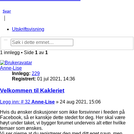
Svar
Utskriftsvisning
Søk
Avansert søk
1 innlegg • Side
1
av
1
Anne-Lise
Innlegg:
229
Registrert:
01 jul 2021, 14:36
Velkommen til Kakleriet
Legg
Legg inn: # 32
Anne-Lise
»
24 aug 2021, 15:06
inn
Hvis du ønsker diskusjoner som ikke forsvinner i feeden på
Facebook, så er kanskje dette stedet for deg. Her skal være
høyt under taket, vi bygger forumet underveis alt etter hvilke
temaer som ønskes.
Vi ser gjerne at du registrerer deg med ditt eget navn, men