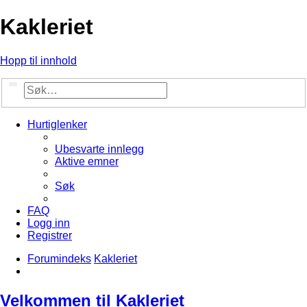
Kakleriet
Hopp til innhold
Søk
Avansert søk
Hurtiglenker
Ubesvarte innlegg
Aktive emner
Søk
FAQ
Logg inn
Registrer
Forumindeks
Kakleriet
Søk
Velkommen til Kakleriet