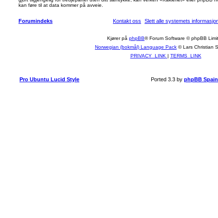
kan føre til at data kommer på avveie.
Forumindeks
Kontakt oss
Slett alle systemets informasj
Kjører på
phpBB
® Forum Software © phpBB Limi
Norwegian (bokmål) Language Pack
© Lars Christian 
PRIVACY_LINK
|
TERMS_LINK
Pro Ubuntu Lucid Style
Ported 3.3 by
phpBB Spain