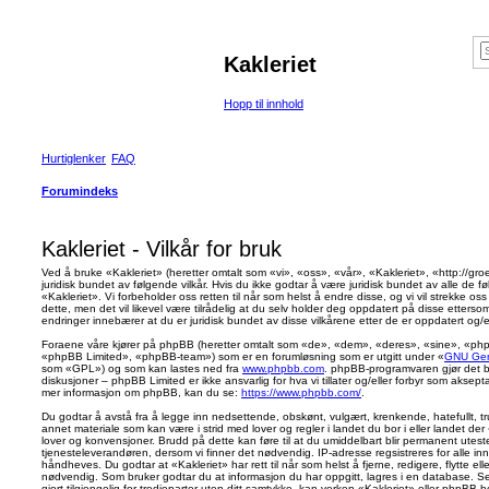
Kakleriet
Hopp til innhold
Hurtiglenker
FAQ
Forumindeks
Kakleriet - Vilkår for bruk
Ved å bruke «Kakleriet» (heretter omtalt som «vi», «oss», «vår», «Kakleriet», «http://gro
juridisk bundet av følgende vilkår. Hvis du ikke godtar å være juridisk bundet av alle de 
«Kakleriet». Vi forbeholder oss retten til når som helst å endre disse, og vi vil strekke oss 
dette, men det vil likevel være tilrådelig at du selv holder deg oppdatert på disse ettersom
endringer innebærer at du er juridisk bundet av disse vilkårene etter de er oppdatert og/el
Foraene våre kjører på phpBB (heretter omtalt som «de», «dem», «deres», «sine», «
«phpBB Limited», «phpBB-team») som er en forumløsning som er utgitt under «
GNU Gene
som «GPL») og som kan lastes ned fra
www.phpbb.com
. phpBB-programvaren gjør det b
diskusjoner – phpBB Limited er ikke ansvarlig for hva vi tillater og/eller forbyr som aksepta
mer informasjon om phpBB, kan du se:
https://www.phpbb.com/
.
Du godtar å avstå fra å legge inn nedsettende, obskønt, vulgært, krenkende, hatefullt, tru
annet materiale som kan være i strid med lover og regler i landet du bor i eller landet der «
lover og konvensjoner. Brudd på dette kan føre til at du umiddelbart blir permanent uteste
tjenesteleverandøren, dersom vi finner det nødvendig. IP-adresse regsistreres for alle inn
håndheves. Du godtar at «Kakleriet» har rett til når som helst å fjerne, redigere, flytte elle
nødvendig. Som bruker godtar du at informasjon du har oppgitt, lagres i en database. Se
gjort tilgjengelig for tredjeparter uten ditt samtykke, kan verken «Kakleriet» eller phpBB 