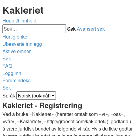
Kakleriet
Hopp til innhold
Søk
Avansert søk
Hurtiglenker
Ubesvarte innlegg
Aktive emner
Søk
FAQ
Logg inn
Forumindeks
Søk
Språk:
Kakleriet - Registrering
Ved å bruke «Kakleriet» (heretter omtalt som «vi», «oss»,
«vår», «Kakleriet», «http://groeset.com/kakleriet»), godtar du
å være juridisk bundet av følgende vilkår. Hvis du ikke godtar
å være juridisk bundet av alle de følgende vilkårene, kan du