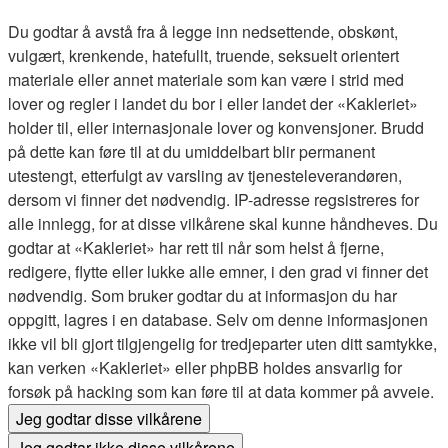
Du godtar å avstå fra å legge inn nedsettende, obskønt,
vulgært, krenkende, hatefullt, truende, seksuelt orientert
materiale eller annet materiale som kan være i strid med
lover og regler i landet du bor i eller landet der «Kakleriet»
holder til, eller internasjonale lover og konvensjoner. Brudd
på dette kan føre til at du umiddelbart blir permanent
utestengt, etterfulgt av varsling av tjenesteleverandøren,
dersom vi finner det nødvendig. IP-adresse regsistreres for
alle innlegg, for at disse vilkårene skal kunne håndheves. Du
godtar at «Kakleriet» har rett til når som helst å fjerne,
redigere, flytte eller lukke alle emner, i den grad vi finner det
nødvendig. Som bruker godtar du at informasjon du har
oppgitt, lagres i en database. Selv om denne informasjonen
ikke vil bli gjort tilgjengelig for tredjeparter uten ditt samtykke,
kan verken «Kakleriet» eller phpBB holdes ansvarlig for
forsøk på hacking som kan føre til at data kommer på avveie.