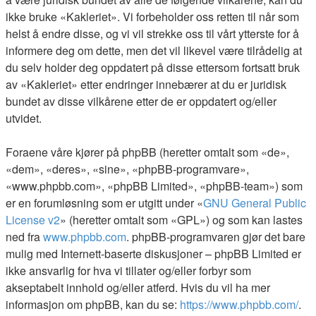
ikke bruke «Kakleriet». Vi forbeholder oss retten til når som
helst å endre disse, og vi vil strekke oss til vårt ytterste for å
informere deg om dette, men det vil likevel være tilrådelig at
du selv holder deg oppdatert på disse ettersom fortsatt bruk
av «Kakleriet» etter endringer innebærer at du er juridisk
bundet av disse vilkårene etter de er oppdatert og/eller
utvidet.
Foraene våre kjører på phpBB (heretter omtalt som «de»,
«dem», «deres», «sine», «phpBB-programvare»,
«www.phpbb.com», «phpBB Limited», «phpBB-team») som
er en forumløsning som er utgitt under «
GNU General Public
License v2
» (heretter omtalt som «GPL») og som kan lastes
ned fra
www.phpbb.com
. phpBB-programvaren gjør det bare
mulig med Internett-baserte diskusjoner – phpBB Limited er
ikke ansvarlig for hva vi tillater og/eller forbyr som
akseptabelt innhold og/eller atferd. Hvis du vil ha mer
informasjon om phpBB, kan du se:
https://www.phpbb.com/
.