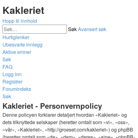
Kakleriet
Hopp til innhold
Søk
Avansert søk
Hurtiglenker
Ubesvarte innlegg
Aktive emner
Søk
FAQ
Logg inn
Registrer
Forumindeks
Søk
Kakleriet - Personvernpolicy
Denne policyen forklarer detaljert hvordan «Kakleriet» og
dets tilknyttede selskaper (heretter omtalt som «vi», «oss»,
«vår», «Kakleriet», «http://groeset.com/kakleriet») og phpBB
(heretter omtalt som «de», «dem», «deres», «sine», «phpBB-