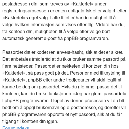
postadressen din, som kreves av «Kakleriet» under
registreringsprosessen er enten obligatorisk eller valgfri, etter
«Kakleriet»s eget valg. I alle tilfeller har du mulighet til å
velge hvilken informasjon som vises offentlig. Videre har du,
fra kontoen din, muligheten til å velge eller velge bort
automatisk generert e-post fra phpBB-programvaren.
Passordet ditt er kodet (en enveis-hash), slik at det er sikret.
Det anbefales imidlertid at du ikke bruker samme passord på
flere nettsteder. Passordet er nøkkelen til kontoen din hos
«Kakleriet», så pass godt på det. Personer med tilknytning til
«Kakleriet», phpBB eller andre tredjeparter vil aldri legitimt
kunne be deg om passordet. Hvis du glemmer passordet til
kontoen, kan du bruke funksjonen «Jeg har glemt passordet»
i phpBB-programvaren. I løpet av denne prosessen vil du bli
bedt om å oppgi brukernavn og e-postadresse, og deretter vil
phpBB-programvaren opprette et nytt passord, slik at du får
tilgang til kontoen din igjen.
Forumindeks