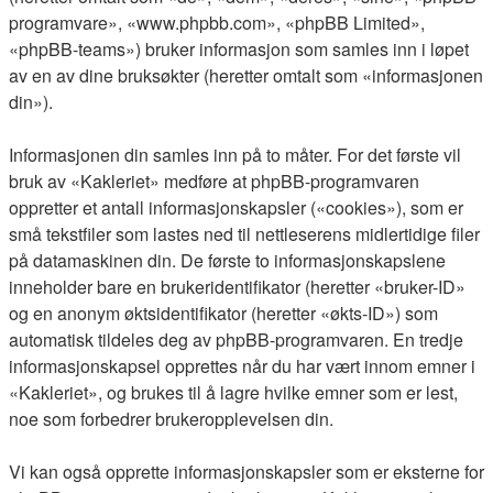
programvare», «www.phpbb.com», «phpBB Limited»,
«phpBB-teams») bruker informasjon som samles inn i løpet
av en av dine bruksøkter (heretter omtalt som «informasjonen
din»).
Informasjonen din samles inn på to måter. For det første vil
bruk av «Kakleriet» medføre at phpBB-programvaren
oppretter et antall informasjonskapsler («cookies»), som er
små tekstfiler som lastes ned til nettleserens midlertidige filer
på datamaskinen din. De første to informasjonskapslene
inneholder bare en brukeridentifikator (heretter «bruker-ID»
og en anonym øktsidentifikator (heretter «økts-ID») som
automatisk tildeles deg av phpBB-programvaren. En tredje
informasjonskapsel opprettes når du har vært innom emner i
«Kakleriet», og brukes til å lagre hvilke emner som er lest,
noe som forbedrer brukeropplevelsen din.
Vi kan også opprette informasjonskapsler som er eksterne for