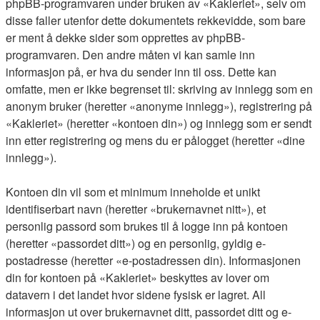
phpBB-programvaren under bruken av «Kakleriet», selv om
disse faller utenfor dette dokumentets rekkevidde, som bare
er ment å dekke sider som opprettes av phpBB-
programvaren. Den andre måten vi kan samle inn
informasjon på, er hva du sender inn til oss. Dette kan
omfatte, men er ikke begrenset til: skriving av innlegg som en
anonym bruker (heretter «anonyme innlegg»), registrering på
«Kakleriet» (heretter «kontoen din») og innlegg som er sendt
inn etter registrering og mens du er pålogget (heretter «dine
innlegg»).
Kontoen din vil som et minimum inneholde et unikt
identifiserbart navn (heretter «brukernavnet nitt»), et
personlig passord som brukes til å logge inn på kontoen
(heretter «passordet ditt») og en personlig, gyldig e-
postadresse (heretter «e-postadressen din). Informasjonen
din for kontoen på «Kakleriet» beskyttes av lover om
datavern i det landet hvor sidene fysisk er lagret. All
informasjon ut over brukernavnet ditt, passordet ditt og e-