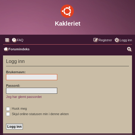
Kakleriet
FAQ
Registrer
Logg inn
S
Forumindeks
ø
Logg inn
k
Brukernavn:
Passord:
Jeg har glemt passordet
Husk meg
Skjul online-statusen min i denne økten