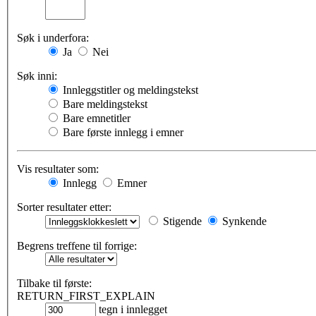
Søk i underfora:
Ja
Nei
Søk inni:
Innleggstitler og meldingstekst
Bare meldingstekst
Bare emnetitler
Bare første innlegg i emner
Vis resultater som:
Innlegg
Emner
Sorter resultater etter:
Stigende
Synkende
Begrens treffene til forrige:
Tilbake til første:
RETURN_FIRST_EXPLAIN
tegn i innlegget