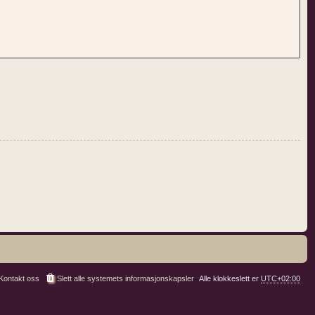
Kontakt oss
Slett alle systemets informasjonskapsler
Alle klokkeslett er
UTC+02:00