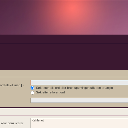
 ord atskilt med
|
i
Søk etter alle ord eller bruk spørringen slik den er angitt
Søk etter ethvert ord
u ikke deaktiverer