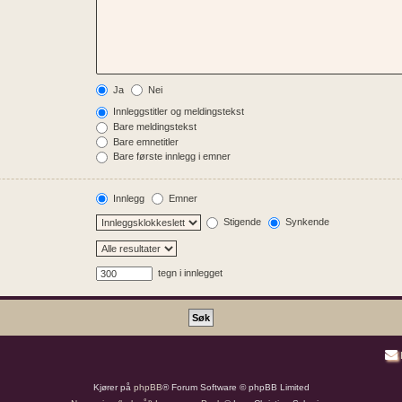
Ja
Nei
Innleggstitler og meldingstekst
Bare meldingstekst
Bare emnetitler
Bare første innlegg i emner
Innlegg
Emner
Stigende
Synkende
tegn i innlegget
Kjører på
phpBB
® Forum Software © phpBB Limited