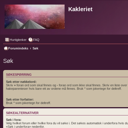
Kakleriet
Hurtiglenker
FAQ
Forumindeks
Søk
Søk
SØKESPØRRING
Søk etter nøkkelord:
Skriv
+
foran ord som skal finnes og
-
foran ord som ikke skal finnes. Skriv en liste over
hakeparenteser hvis bare ett av ordene må finnes. Bruk * som jokertegn for deltreff.
Søk etter forfatter:
Bruk * som jokertegn for deltreff.
SØKEALTERNATIVER
Søk i fora:
Velg hvilket forum eller hvilke fora du vil søke i. Det søkes automatisk i underfora hvis d
«Søk i underfora» nedenfor.