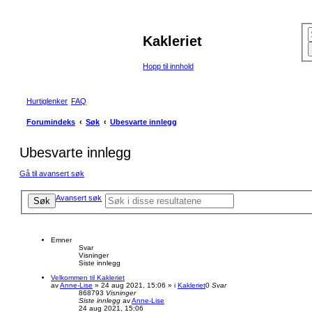
Kakleriet
Hopp til innhold
Hurtiglenker
FAQ
Forumindeks
Søk
Ubesvarte innlegg
Ubesvarte innlegg
Gå til avansert søk
Avansert søk
Søk
Emner
Svar
Visninger
Siste innlegg
Velkommen til Kakleriet
av
Anne-Lise
»
24 aug 2021, 15:06
» i
Kakleriet
0
Svar
868793
Visninger
Siste innlegg
av
Anne-Lise
24 aug 2021, 15:06