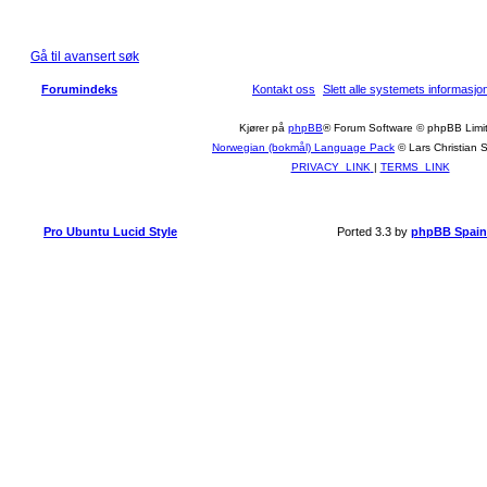
Gå til avansert søk
Forumindeks
Kontakt oss
Slett alle systemets informasj
Kjører på
phpBB
® Forum Software © phpBB Limi
Norwegian (bokmål) Language Pack
© Lars Christian 
PRIVACY_LINK
|
TERMS_LINK
Pro Ubuntu Lucid Style
Ported 3.3 by
phpBB Spain