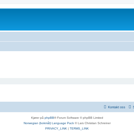
Kontakt oss
Kjører på
phpBB
® Forum Software © phpBB Limited
Norwegian (bokmål) Language Pack
© Lars Christian Schreiner
PRIVACY_LINK
|
TERMS_LINK