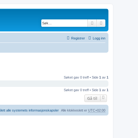
Søk
Avansert søk
Registrer
Logg inn
Søket gav 0 treff • Side
1
av
1
Søket gav 0 treff • Side
1
av
1
Gå til
Slett alle systemets informasjonskapsler
Alle klokkeslett er
UTC+02:00