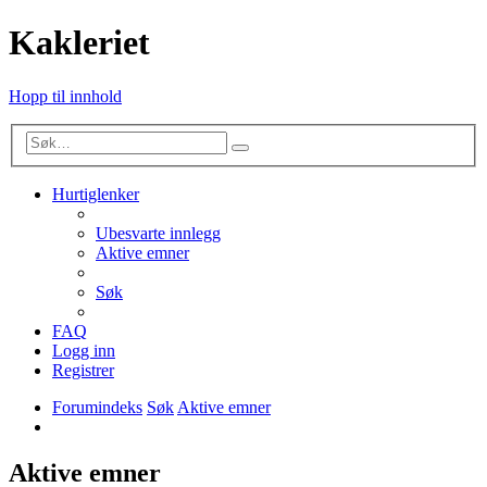
Kakleriet
Hopp til innhold
Avansert
Søk
søk
Hurtiglenker
Ubesvarte innlegg
Aktive emner
Søk
FAQ
Logg inn
Registrer
Forumindeks
Søk
Aktive emner
Søk
Aktive emner