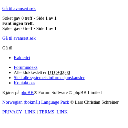
Gå til avansert søk
Søket gav 0 treff • Side
1
av
1
Fant ingen treff.
Søket gav 0 treff • Side
1
av
1
Gå til avansert søk
Gå til
Kakleriet
Forumindeks
Alle klokkeslett er
UTC+02:00
Slett alle systemets informasjonskapsler
Kontakt oss
Kjører på
phpBB
® Forum Software © phpBB Limited
Norwegian (bokmål) Language Pack
© Lars Christian Schreiner
PRIVACY_LINK
|
TERMS_LINK