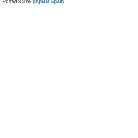
Ported 3.3 by
phpBB Spain