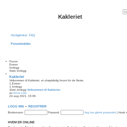
Kakleriet
Hurtiglenker
FAQ
Forumindeks
Forum
Emner
Innlegg
Siste innlegg
Kakleriet
Velkommen til Kakleriet, et uhøytidelig forum for de fleste.
1
Emner
1
Innlegg
Siste innlegg
Velkommen til Kakleriet
av
Anne-Lise
V
24 aug 2021, 15:06
i
s
s
LOGG INN
•
REGISTRER
i
s
Brukernavn:
Passord:
Jeg har glemt passordet
|
Husk
t
e
i
HVEM ER ONLINE
n
n