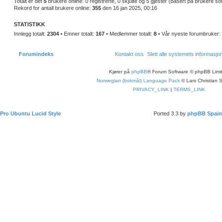
Totalt er det
5
brukere online: 0 registrerte, 0 skjulte og 5 gjester (basert på brukere s
l
Rekord for antall brukere online:
355
den 16 jan 2025, 00:16
e
g
g
STATISTIKK
Innlegg totalt:
2304
• Emner totalt:
167
• Medlemmer totalt:
8
• Vår nyeste forumbruker:
Forumindeks
Kontakt oss
Slett alle systemets informasj
Kjører på
phpBB
® Forum Software © phpBB Limi
Norwegian (bokmål) Language Pack
© Lars Christian 
PRIVACY_LINK
|
TERMS_LINK
Pro Ubuntu Lucid Style
Ported 3.3 by
phpBB Spain